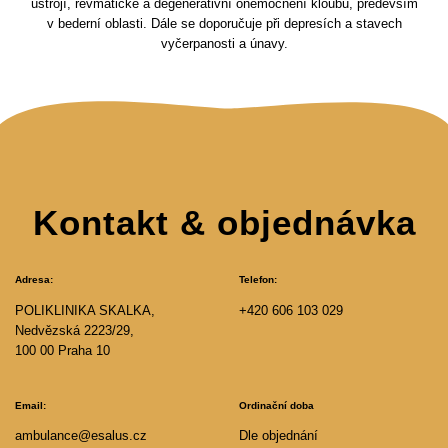
ústrojí, revmatické a degenerativní onemocnění kloubů, především
v bederní oblasti. Dále se doporučuje při depresích a stavech
vyčerpanosti a únavy.
Kontakt & objednávka
Adresa:
Telefon:
POLIKLINIKA SKALKA,
+420 606 103 029
Nedvězská 2223/29,
100 00 Praha 10
Email:
Ordinační doba
ambulance@esalus.cz
Dle objednání