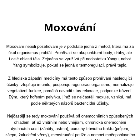
Moxování
Moxování neboli požehování je v podstatě jedna z metod, která má za
úkol organismus prohřát. Prohřívají se akupunkturní body, dráhy, ale
i celé oblasti těla. Zejména se využívá při nedostatku Yangu, neboť
Yang symbolizuje, pokud se jedná o termoregulaci, právě teplo.
Z hlediska západní medicíny má tento způsob prohřívání následující
účinky: zlepšuje imunitu, podporuje regeneraci organismu, normalizuje
vegetativní funkce, pomáhá navodit stav relaxace, podporuje trávení.
Dým, který hořením pelyňku, jímž se nejčastěji moxuje, vzniká, má
podle některých názorů baktericidní účinky.
Nejčastěji se tedy moxování používá při onemocněních způsobených
chladem, ať už vnitřním nebo vnějším, chronická onemocnění
dýchacích cest (záněty, astma), poruchy trávicího traktu (průjem,
zácpa, žaludeční vředy), menstruační potíže a nemoci močopohlavního