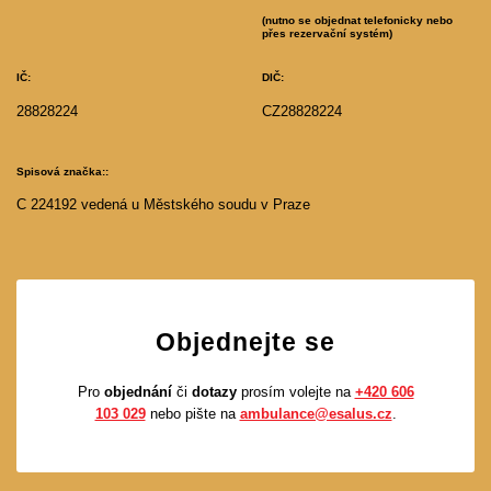
(nutno se objednat telefonicky nebo
přes rezervační systém)
IČ:
DIČ:
28828224
CZ28828224
Spisová značka::
C 224192 vedená u Městského soudu v Praze
Objednejte se
Pro
objednání
či
dotazy
prosím volejte na
+420 606
103 029
nebo pište na
ambulance@esalus.cz
.