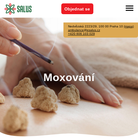
Objednat se
Nedvězská 2223/29, 100 00 Praha 10
(mapa)
ambulance@esalus.cz
+420 606 103 029
Moxování